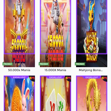
50.000x Mania
15.000X Mania
Mahjong Bonanza
EKSKLUSIF
EKSKLUSIF
EKSKLUSIF