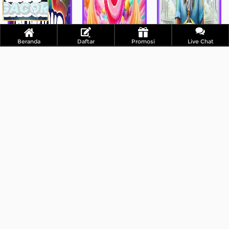
Beranda
Daftar
Promosi
Live Chat
Planetons
Sweet Bomb Mania
Oly Mania
EKSKLUSIF
EKSKLUSIF
EKSKLUSIF