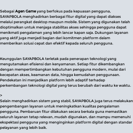
Referral
Sebagai
Agen Game
yang berfokus pada kepuasan pengguna,
SAYAPBOLA menghadirkan berbagai fitur digital yang dapat diakses
Promosi
melalui perangkat desktop maupun mobile. Sistem yang digunakan telah
dioptimalkan untuk menjaga stabilitas akses sehingga pengguna dapat
Hubungi Kami
menikmati pengalaman yang lebih lancar kapan saja. Dukungan layanan
yang aktif juga menjadi bagian dari komitmen platform dalam
memberikan solusi cepat dan efektif kepada seluruh pengguna.
Live Chat
Pengaduan Customer
Keunggulan SAYAPBOLA terletak pada penerapan teknologi yang
mengutamakan efisiensi dan kenyamanan. Setiap fitur dikembangkan
dengan mempertimbangkan kebutuhan pengguna modern, mulai dari
Pilih Bahasa:
kecepatan akses, keamanan data, hingga kemudahan penggunaan.
Pendekatan ini menjadikan platform lebih adaptif terhadap
perkembangan teknologi digital yang terus berubah dari waktu ke waktu.
>
MASUK
DAFTAR
Selain menghadirkan sistem yang stabil, SAYAPBOLA juga terus melakukan
pengembangan layanan untuk meningkatkan kualitas pengalaman
pengguna. Pembaruan fitur dilakukan secara berkala guna memastikan
&copy; SAYAPBOLA : Teknisi Bola Resmi
seluruh layanan tetap relevan, mudah digunakan, dan mampu memenuhi
Internasional dengan Agen Game Online V2. Hak
ekspektasi pengguna yang menginginkan platform digital dengan standar
Cipta Dilindungi.
pelayanan yang lebih baik.