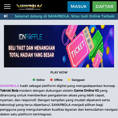
Beranda
MASUK
DAFTAR
Selamat datang di SAYAPBOLA, Situs Judi Online Terbaik d
Sports
BARU
PROMO
Live Casino
BARU
IDNPoker
BARU
Slots
PROMO
IDNLIVE
BARU
Stream N Spin
PLAY NOW
Arcade
PROMO
SAYAPBOLA
hadir sebagai platform digital yang mengedepankan konsep
Teknisi Bola
modern dengan dukungan sistem
Game Online V2
yang
Table Games
dirancang untuk memberikan pengalaman akses yang lebih cepat,
nyaman, dan responsif. Dengan tampilan yang mudah dipahami serta
Lottery
BARU
PROMO
teknologi yang terus diperbarui, SAYAPBOLA menjadi pilihan bagi
pengguna yang mengutamakan kualitas layanan dan kemudahan navigasi
IDNRaffle
dalam satu platform terintegrasi.