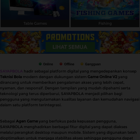
Table Games
Fishing
SAYAPBOLA
hadir sebagai platform digital yang mengedepankan konsep
Teknisi Bola
modern dengan dukungan sistem
Game Online V2
yang
dirancang untuk memberikan pengalaman akses yang lebih cepat,
nyaman, dan responsif. Dengan tampilan yang mudah dipahami serta
teknologi yang terus diperbarui, SAYAPBOLA menjadi pilihan bagi
pengguna yang mengutamakan kualitas layanan dan kemudahan navigasi
dalam satu platform terintegrasi.
Sebagai
Agen Game
yang berfokus pada kepuasan pengguna,
SAYAPBOLA menghadirkan berbagai fitur digital yang dapat diakses
melalui perangkat desktop maupun mobile. Sistem yang digunakan telah
dioptimalkan untuk menjaga stabilitas akses sehingga pengguna dapat