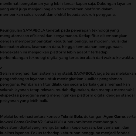
menikmati pengalaman yang lebih lancar kapan saja. Dukungan layanan
yang aktif juga menjadi bagian dari komitmen platform dalam
memberikan solusi cepat dan efektif kepada seluruh pengguna.
Keunggulan SAYAPBOLA terletak pada penerapan teknologi yang
mengutamakan efisiensi dan kenyamanan. Setiap fitur dikembangkan
dengan mempertimbangkan kebutuhan pengguna modern, mulai dari
kecepatan akses, keamanan data, hingga kemudahan penggunaan.
Pendekatan ini menjadikan platform lebih adaptif terhadap
perkembangan teknologi digital yang terus berubah dari waktu ke waktu.
>
Selain menghadirkan sistem yang stabil, SAYAPBOLA juga terus melakukan
pengembangan layanan untuk meningkatkan kualitas pengalaman
pengguna. Pembaruan fitur dilakukan secara berkala guna memastikan
seluruh layanan tetap relevan, mudah digunakan, dan mampu memenuhi
ekspektasi pengguna yang menginginkan platform digital dengan standar
pelayanan yang lebih baik.
Melalui kombinasi antara konsep
Teknisi Bola
, dukungan
Agen Game
, serta
inovasi
Game Online V2
, SAYAPBOLA berkomitmen membangun
ekosistem digital yang mengutamakan kepercayaan, kenyamanan, dan
kualitas layanan. Fokus terhadap kebutuhan pengguna menjadi fondasi